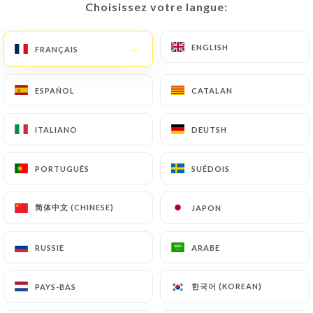
Choisissez votre langue:
Choisissez votre langue:
FR
MENU
ENGLISH
ENGLISH
FRANÇAIS
FRANÇAIS
ESPAÑOL
ESPAÑOL
CATALAN
CATALAN
/
ACCUEIL
CONTACT
ITALIANO
ITALIANO
DEUTSH
DEUTSH
Contact
PORTUGUÊS
PORTUGUÊS
SUÉDOIS
SUÉDOIS
简体中文 (CHINESE)
简体中文 (CHINESE)
JAPON
JAPON
RUSSIE
RUSSIE
ARABE
ARABE
Blabla
한국어 (KOREAN)
한국어 (KOREAN)
PAYS-BAS
PAYS-BAS