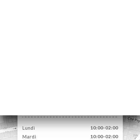
UEIL
RVER
ERIE
IS
RTE
TACT
66 Rue Blanche
75009 Paris France
Lundi
10:00-02:00
Mardi
10:00-02:00